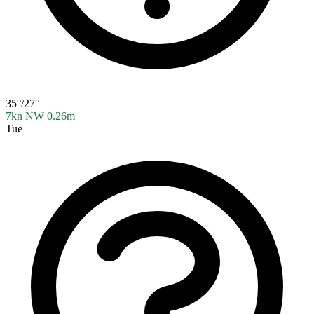
35°/27°
7kn NW
0.26m
Tue