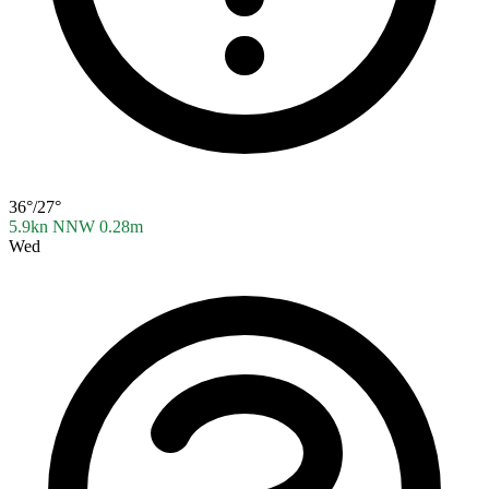
36°/27°
5.9kn NNW
0.28m
Wed