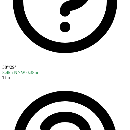
38°/29°
8.4kn NNW
0.38m
Thu