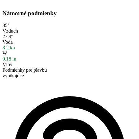
Námorné podmienky
35°
Vzduch
27.9°
Voda
8.2
kn
W
0.18
m
Vlny
Podmienky pre plavbu
vynikajúce