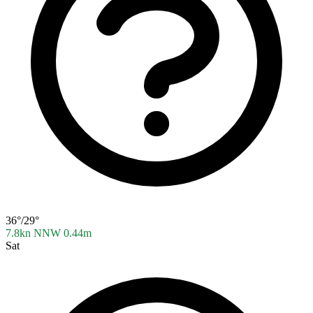
36°/29°
7.8kn NNW
0.44m
Sat