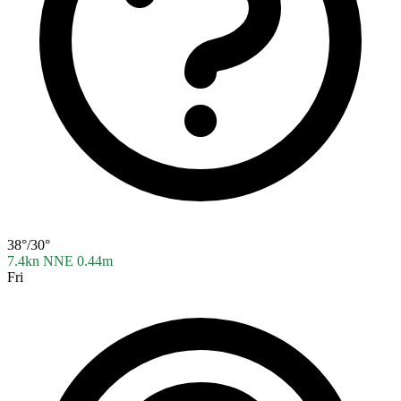
38°/30°
7.4kn NNE
0.44m
Fri