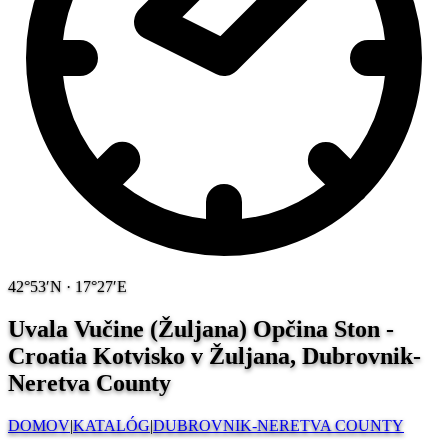
42°53′N · 17°27′E
Uvala Vučine (Žuljana) Opčina Ston -
Croatia
Kotvisko v Žuljana, Dubrovnik-
Neretva County
DOMOV
|
KATALÓG
|
DUBROVNIK-NERETVA COUNTY