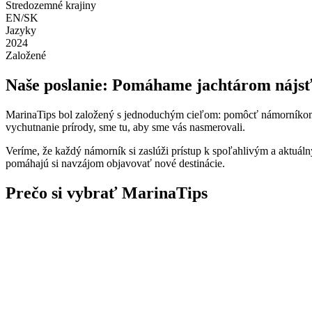
Stredozemné krajiny
EN/SK
Jazyky
2024
Založené
Naše poslanie: Pomáhame jachtárom nájsť
MarinaTips bol založený s jednoduchým cieľom: pomôcť námorníkom n
vychutnanie prírody, sme tu, aby sme vás nasmerovali.
Veríme, že každý námorník si zaslúži prístup k spoľahlivým a aktuáln
pomáhajú si navzájom objavovať nové destinácie.
Prečo si vybrať MarinaTips