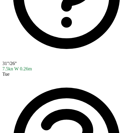
31°/26°
7.5kn W
0.26m
Tue