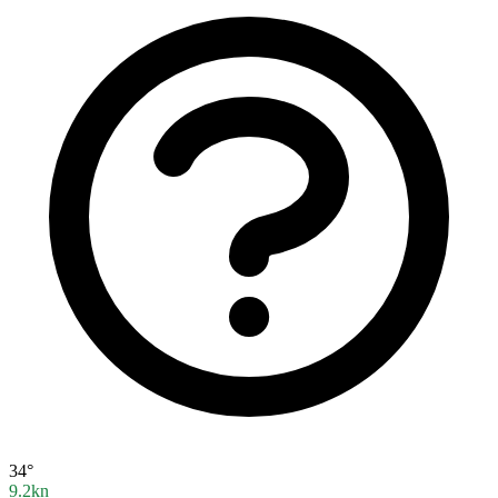
34°
9.2kn