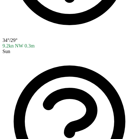
34°/29°
9.2kn NW
0.3m
Sun