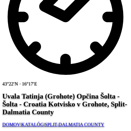
43°22′N · 16°17′E
Uvala Tatinja (Grohote) Opčina Šolta -
Šolta - Croatia
Kotvisko v Grohote, Split-
Dalmatia County
DOMOV
|
KATALÓG
|
SPLIT-DALMATIA COUNTY