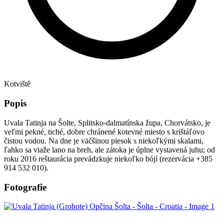
Kotviště
Popis
Uvala Tatinja na Šolte, Splitsko-dalmatínska župa, Chorvátsko, je
veľmi pekné, tiché, dobre chránené kotevné miesto s krištáľovo
čistou vodou. Na dne je väčšinou piesok s niekoľkými skalami,
ľahko sa viaže lano na breh, ale zátoka je úplne vystavená juhu; od
roku 2016 reštaurácia prevádzkuje niekoľko bójí (rezervácia +385
914 532 010).
Fotografie