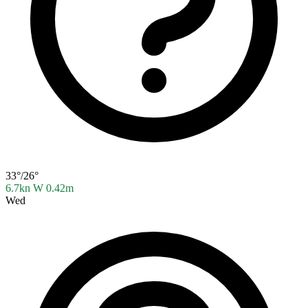
33°/26°
6.7kn W
0.42m
Wed