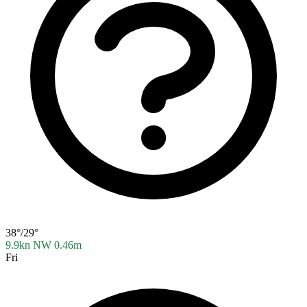
38°/29°
9.9kn NW
0.46m
Fri