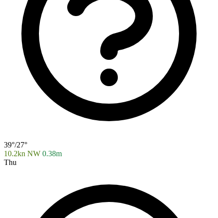
39°/27°
10.2kn NW
0.38m
Thu