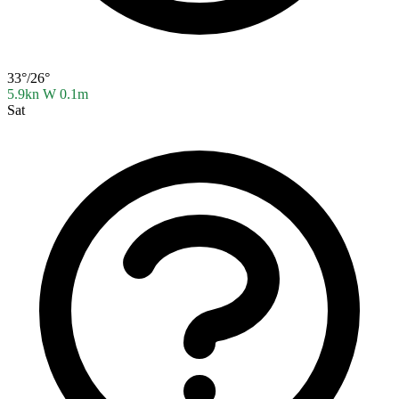
33°/26°
5.9kn W
0.1m
Sat