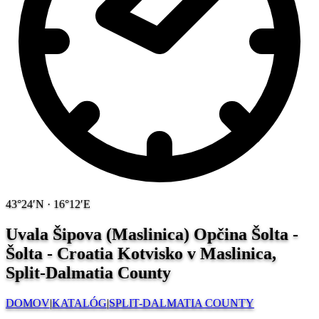
43°24′N · 16°12′E
Uvala Šipova (Maslinica) Opčina Šolta -
Šolta - Croatia
Kotvisko v Maslinica,
Split-Dalmatia County
DOMOV
|
KATALÓG
|
SPLIT-DALMATIA COUNTY