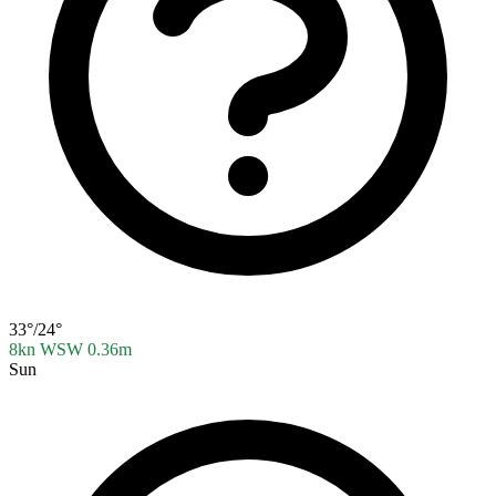
33°/24°
8kn WSW
0.36m
Sun