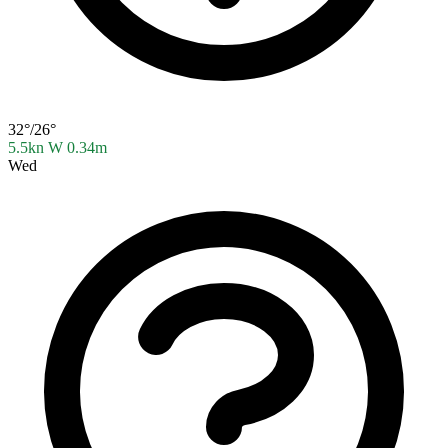
32°/26°
5.5kn W
0.34m
Wed