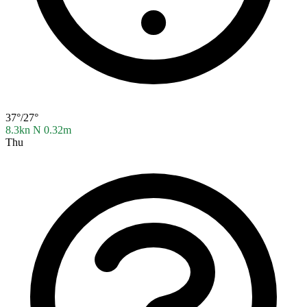
37°/27°
8.3kn N
0.32m
Thu