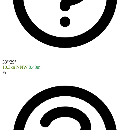
33°/29°
10.3kn NNW
0.48m
Fri