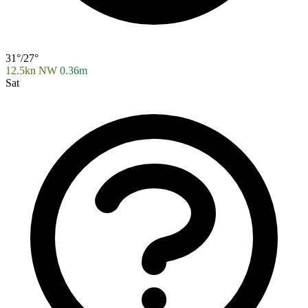
31°/27°
12.5kn NW
0.36m
Sat