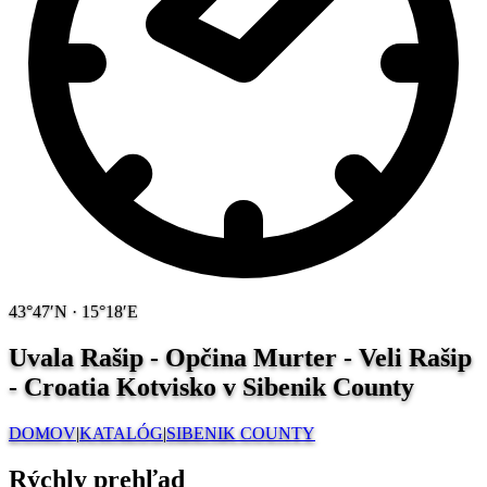
43°47′N · 15°18′E
Uvala Rašip - Opčina Murter - Veli Rašip
- Croatia
Kotvisko v Sibenik County
DOMOV
|
KATALÓG
|
SIBENIK COUNTY
Rýchly prehľad