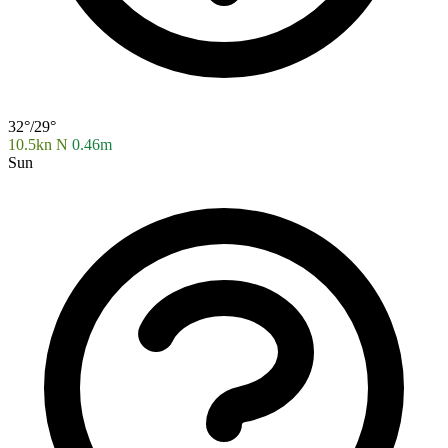
32°/29°
10.5kn N
0.46m
Sun