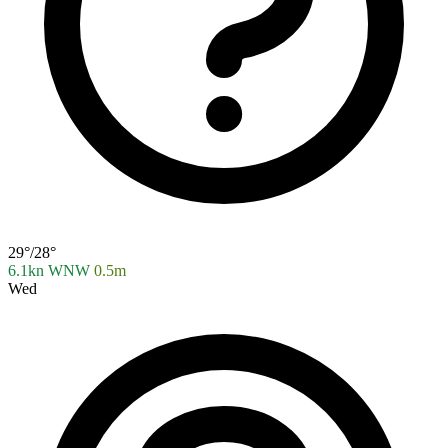
29°/28°
6.1kn WNW
0.5m
Wed