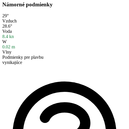
Námorné podmienky
29°
Vzduch
28.6°
Voda
8.4
kn
W
0.02
m
Vlny
Podmienky pre plavbu
vynikajúce