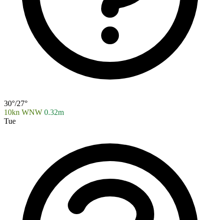
30°/27°
10kn WNW
0.32m
Tue