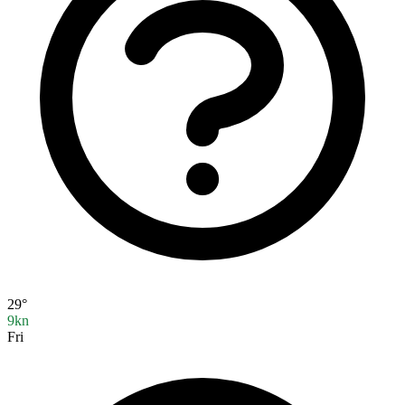
29°
9kn
Fri