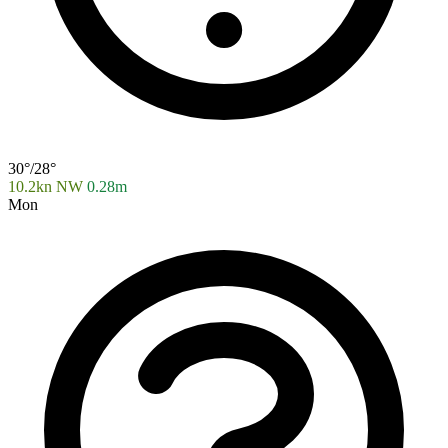
30°/28°
10.2kn NW
0.28m
Mon