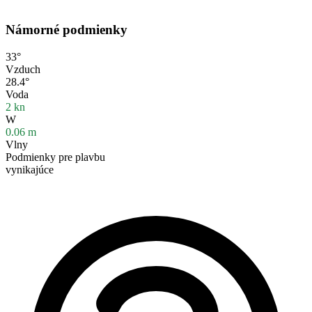
Námorné podmienky
33°
Vzduch
28.4°
Voda
2
kn
W
0.06
m
Vlny
Podmienky pre plavbu
vynikajúce