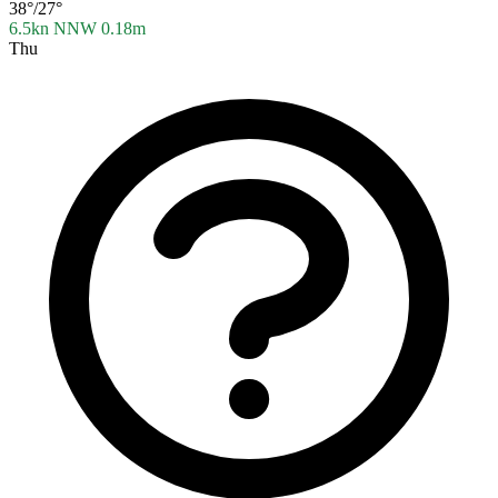
38°/27°
6.5kn NNW
0.18m
Thu