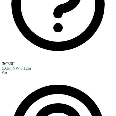
36°/26°
5.6kn NW
0.12m
Sat