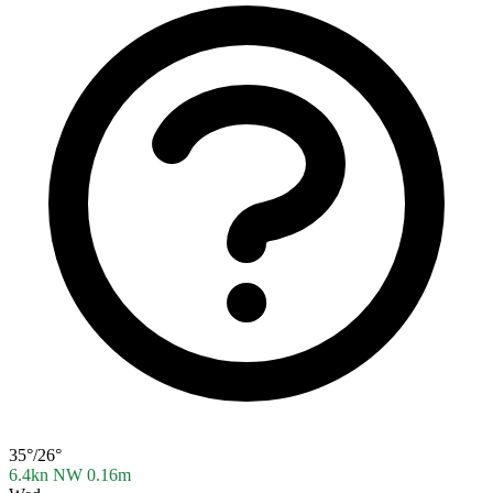
35°/26°
6.4kn NW
0.16m