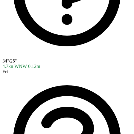
34°/25°
4.7kn WNW
0.12m
Fri