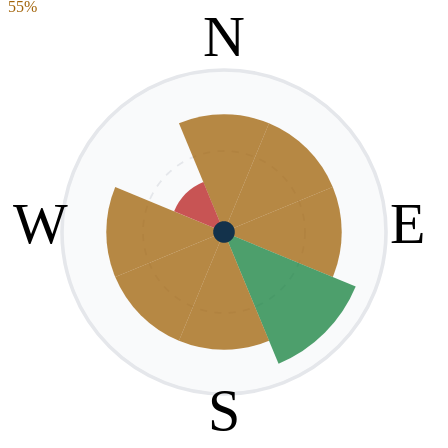
55%
N
W
E
S