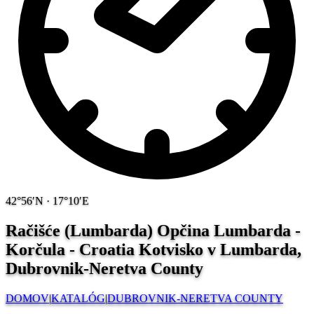
42°56′N · 17°10′E
Račišće (Lumbarda) Opčina Lumbarda -
Korčula - Croatia
Kotvisko v Lumbarda,
Dubrovnik-Neretva County
DOMOV
|
KATALÓG
|
DUBROVNIK-NERETVA COUNTY