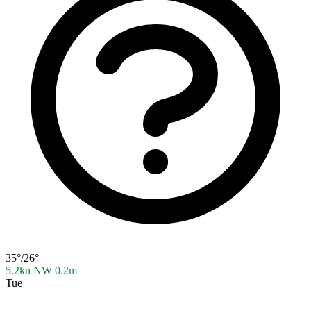
35°/26°
5.2kn NW
0.2m
Tue