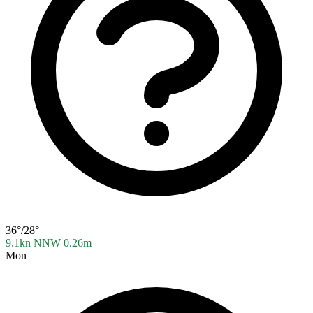
36°/28°
9.1kn NNW
0.26m
Mon