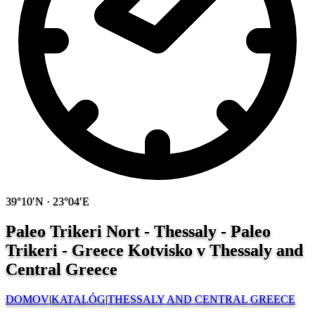
39°10′N · 23°04′E
Paleo Trikeri Nort - Thessaly - Paleo
Trikeri - Greece
Kotvisko v Thessaly and
Central Greece
DOMOV
|
KATALÓG
|
THESSALY AND CENTRAL GREECE