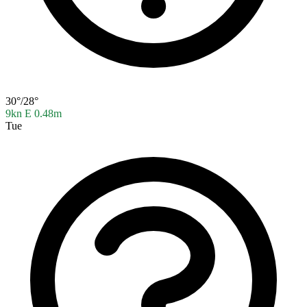
30°/28°
9kn E
0.48m
Tue