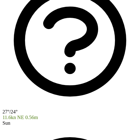
27°/24°
11.6kn NE
0.56m
Sun