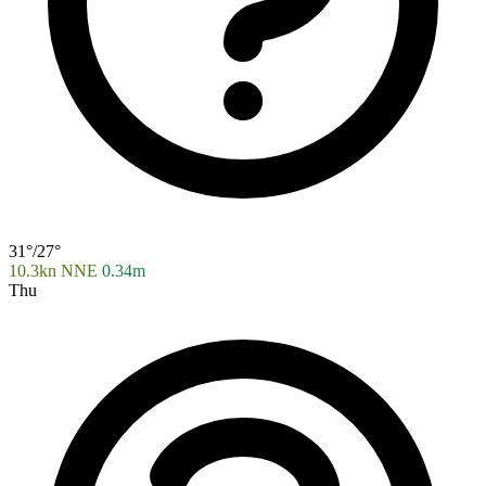
31°/27°
10.3kn NNE
0.34m
Thu