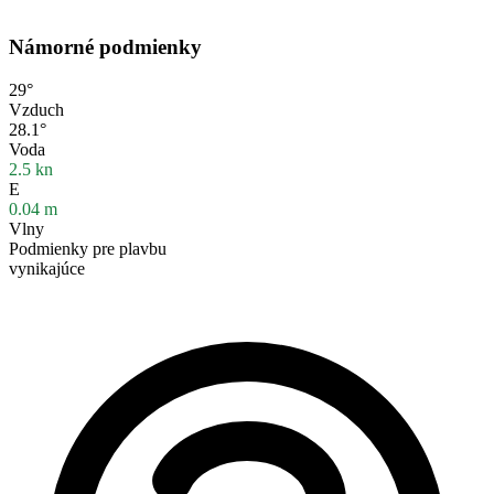
Námorné podmienky
29°
Vzduch
28.1°
Voda
2.5
kn
E
0.04
m
Vlny
Podmienky pre plavbu
vynikajúce