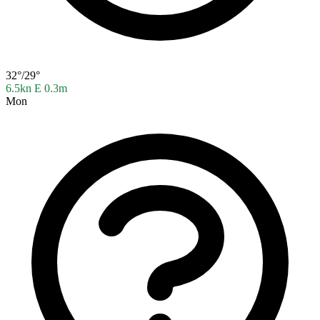
32°/29°
6.5kn E
0.3m
Mon