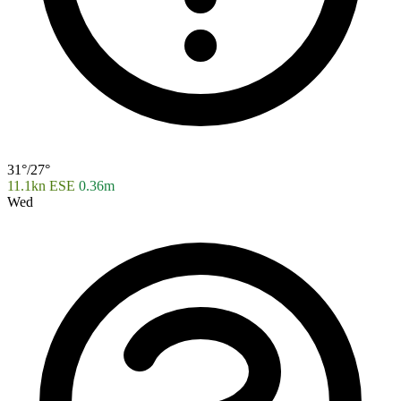
31°/27°
11.1kn ESE
0.36m
Wed