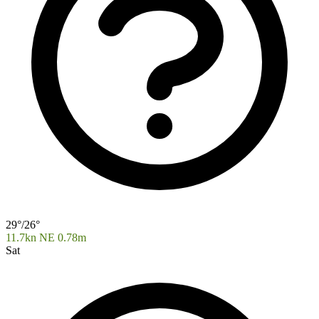
29°/26°
11.7kn NE
0.78m
Sat