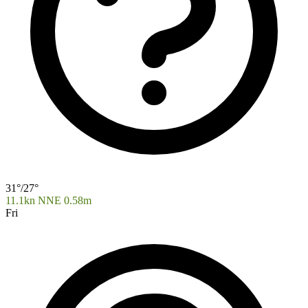
31°/27°
11.1kn NNE
0.58m
Fri