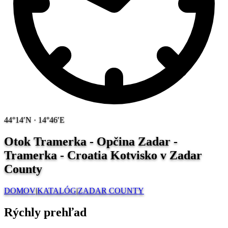
44°14′N · 14°46′E
Otok Tramerka - Opčina Zadar -
Tramerka - Croatia
Kotvisko v Zadar
County
DOMOV
|
KATALÓG
|
ZADAR COUNTY
Rýchly prehľad