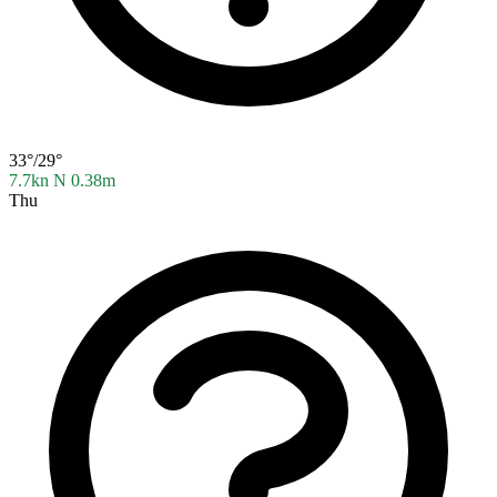
33°/29°
7.7kn N
0.38m
Thu