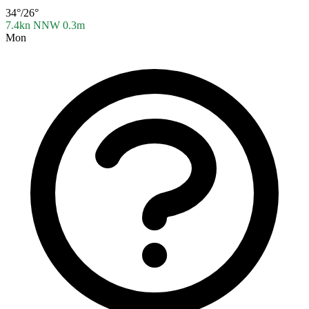
34°/26°
7.4kn NNW
0.3m
Mon