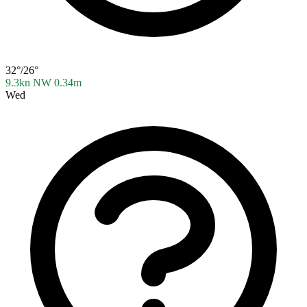
32°/26°
9.3kn NW
0.34m
Wed