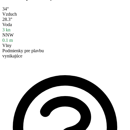
34°
Vzduch
28.3°
Voda
3
kn
NNW
0.1
m
Vlny
Podmienky pre plavbu
vynikajúce