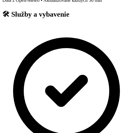
Dáta z Open-Meteo • Aktualizované každých 30 min
🛠️
Služby a vybavenie