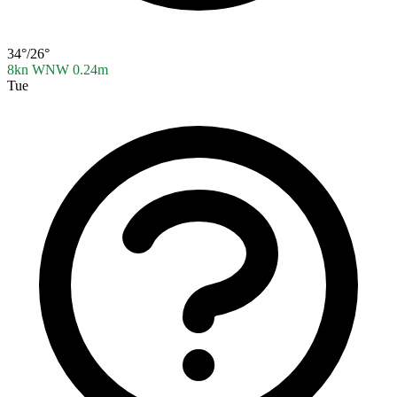
34°/26°
8kn WNW
0.24m
Tue