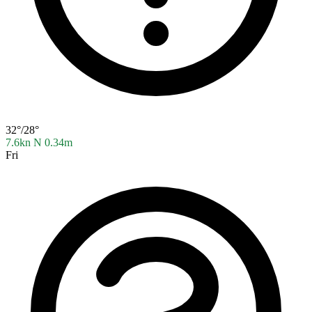
32°/28°
7.6kn N
0.34m
Fri