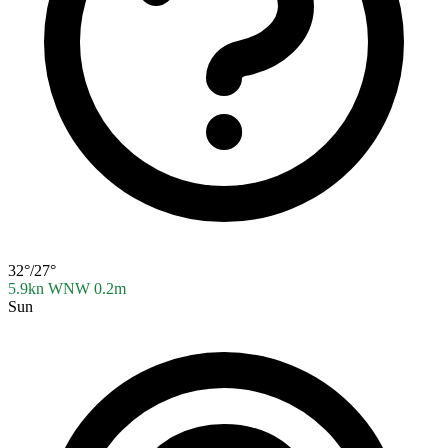
32°/27°
5.9kn WNW
0.2m
Sun