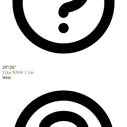
29°/26°
11kn NNW
1.1m
Wed