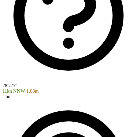
28°/25°
11kn NNW
1.08m
Thu