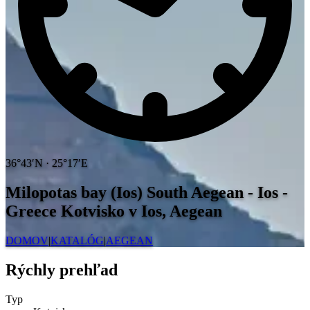
36°43′N · 25°17′E
Milopotas bay (Ios) South Aegean - Ios -
Greece
Kotvisko v Ios, Aegean
DOMOV
|
KATALÓG
|
AEGEAN
Rýchly prehľad
Typ