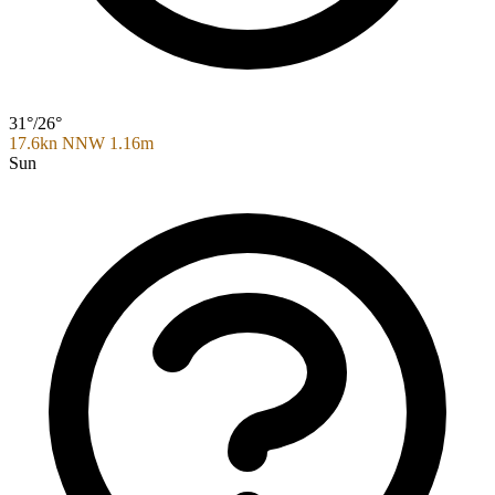
31°/26°
17.6kn NNW
1.16m
Sun