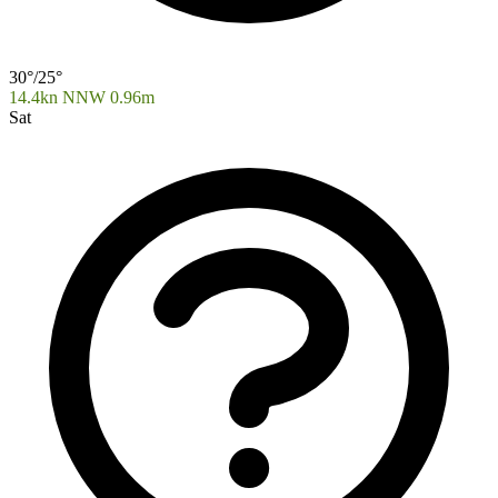
30°/25°
14.4kn NNW
0.96m
Sat