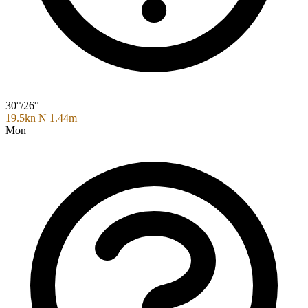
30°/26°
19.5kn N
1.44m
Mon