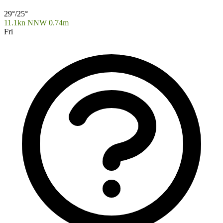
29°/25°
11.1kn NNW
0.74m
Fri