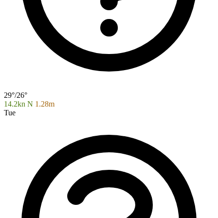
29°/26°
14.2kn N
1.28m
Tue