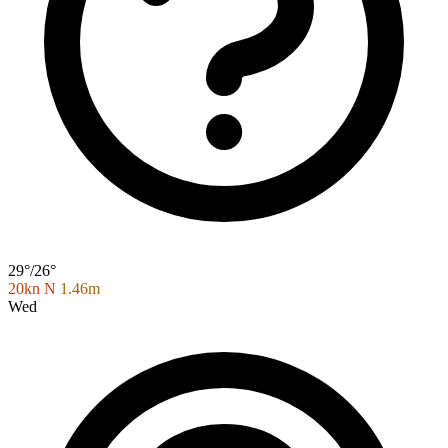
29°/26°
20kn N
1.46m
Wed