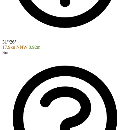
31°/26°
17.9kn NNW
0.92m
Sun