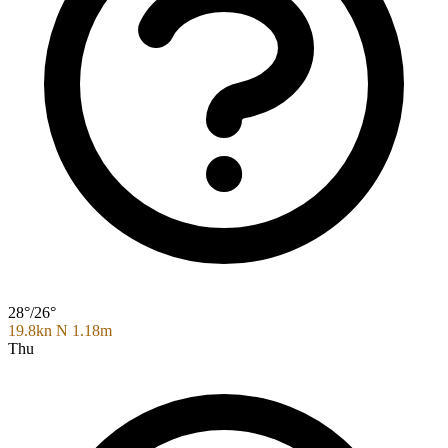
28°/26°
19.8kn N
1.18m
Thu