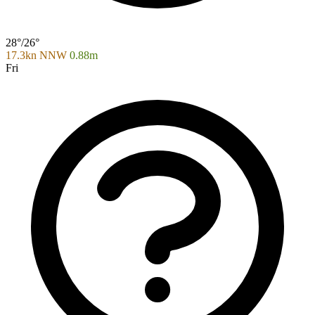
28°/26°
17.3kn NNW
0.88m
Fri