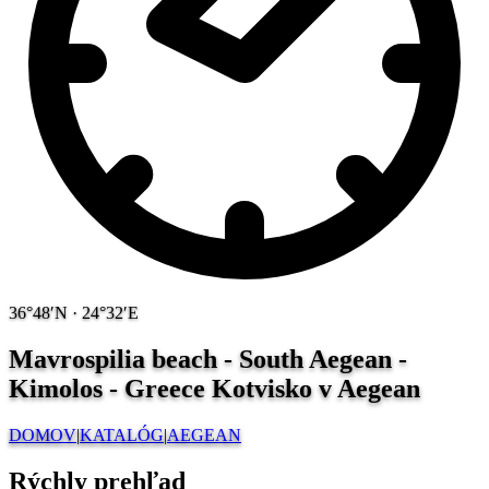
36°48′N · 24°32′E
Mavrospilia beach - South Aegean -
Kimolos - Greece
Kotvisko v Aegean
DOMOV
|
KATALÓG
|
AEGEAN
Rýchly prehľad