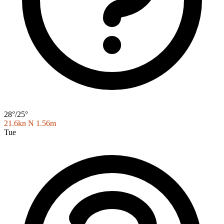
28°/25°
21.6kn N
1.56m
Tue