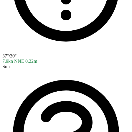
37°/30°
7.9kn NNE
0.22m
Sun