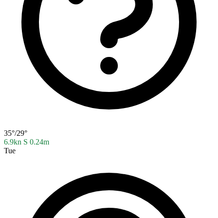
35°/29°
6.9kn S
0.24m
Tue