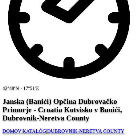
42°48′N · 17°51′E
Janska (Banići) Opčina Dubrovačko
Primorje - Croatia
Kotvisko v Banići,
Dubrovnik-Neretva County
DOMOV
|
KATALÓG
|
DUBROVNIK-NERETVA COUNTY