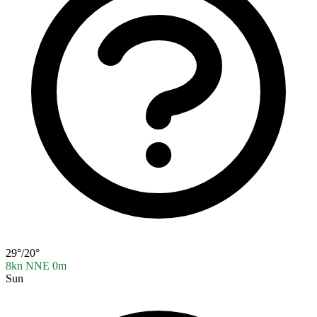
29°/20°
8kn NNE
0m
Sun