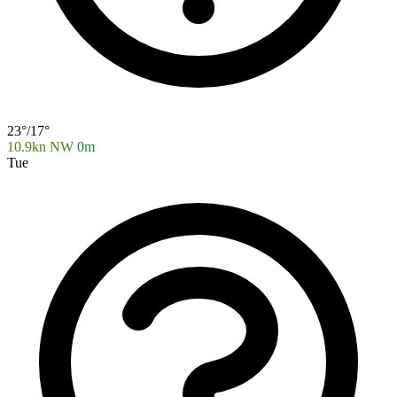
23°/17°
10.9kn NW
0m
Tue