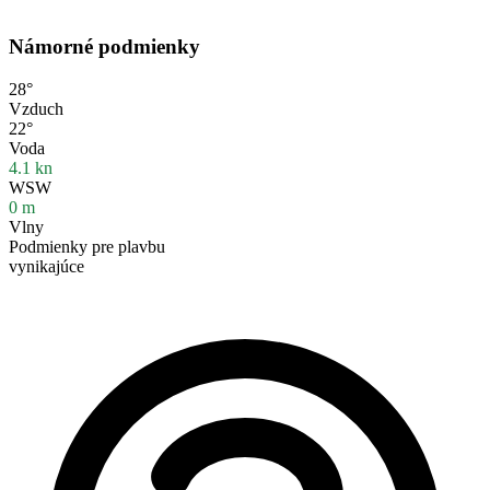
Námorné podmienky
28°
Vzduch
22°
Voda
4.1
kn
WSW
0
m
Vlny
Podmienky pre plavbu
vynikajúce