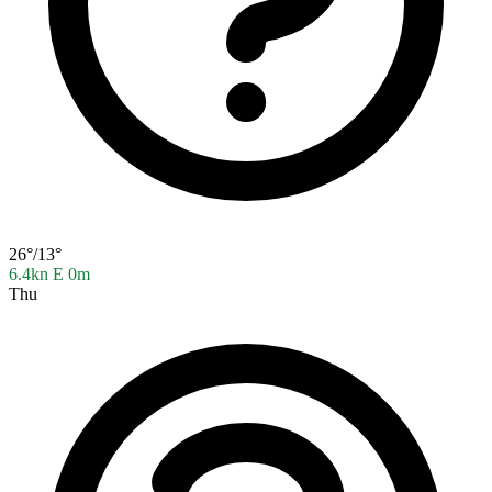
26°/13°
6.4kn E
0m
Thu