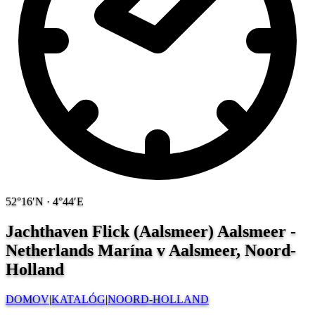
52°16′N · 4°44′E
Jachthaven Flick (Aalsmeer) Aalsmeer -
Netherlands
Marína v Aalsmeer, Noord-
Holland
DOMOV
|
KATALÓG
|
NOORD-HOLLAND