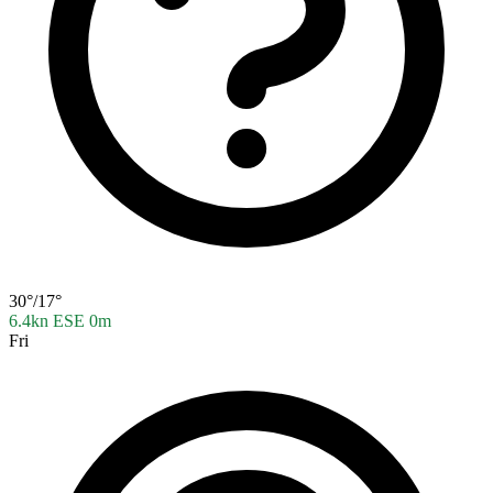
30°/17°
6.4kn ESE
0m
Fri