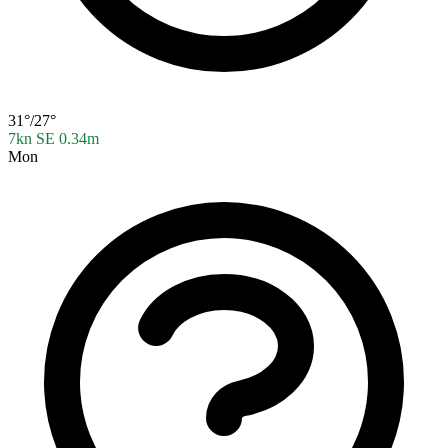
31°/27°
7kn SE
0.34m
Mon