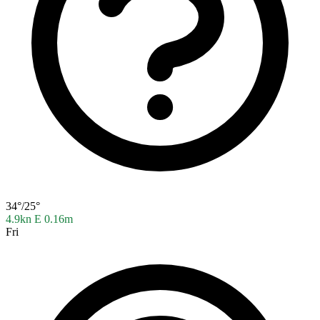
34°/25°
4.9kn E
0.16m
Fri