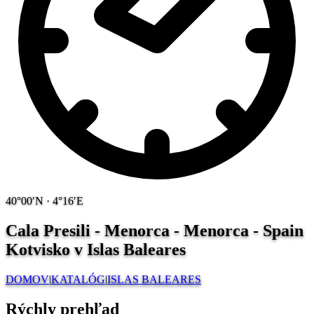
40°00′N · 4°16′E
Cala Presili - Menorca - Menorca - Spain
Kotvisko v Islas Baleares
DOMOV
|
KATALÓG
|
ISLAS BALEARES
Rýchly prehľad