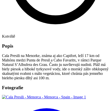
Kotviště
Popis
Cala Presili na Menorke, známa aj ako Capifort, leží 17 km od
Mahónu medzi Punta de Presil a Cabo Favaritx, v rámci Parque
Natural S’Albufera des Grau. Často ju navštevujú nudisti. Pláž má
biely piesok a hlboké tyrkysové vody, ide o morský záliv obklopený
skalnatými svahmi s málo vegetáciou, ktoré chránia pás jemného
bieleho piesku dlhý asi 100 m.
Fotografie