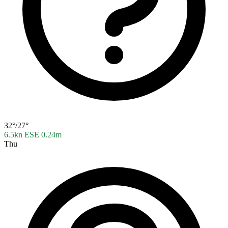
32°/27°
6.5kn ESE
0.24m
Thu