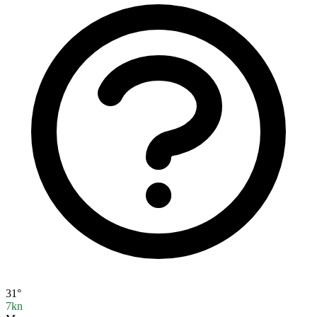
31°
7kn