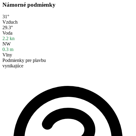
Námorné podmienky
31°
Vzduch
29.3°
Voda
2.2
kn
NW
0.3
m
Vlny
Podmienky pre plavbu
vynikajúce