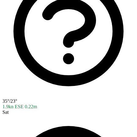
35°/23°
1.9kn ESE
0.22m
Sat