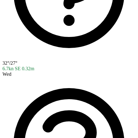
32°/27°
6.7kn SE
0.32m
Wed