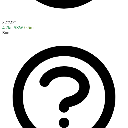
32°/27°
4.7kn SSW
0.5m
Sun