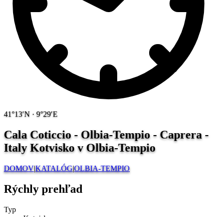
41°13′N · 9°29′E
Cala Coticcio - Olbia-Tempio - Caprera -
Italy
Kotvisko v Olbia-Tempio
DOMOV
|
KATALÓG
|
OLBIA-TEMPIO
Rýchly prehľad
Typ