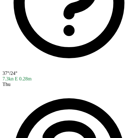
37°/24°
7.3kn E
0.28m
Thu