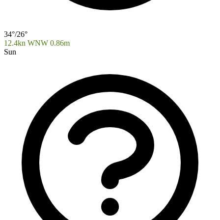
34°/26°
12.4kn WNW
0.86m
Sun