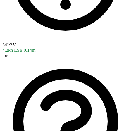
34°/25°
4.2kn ESE
0.14m
Tue