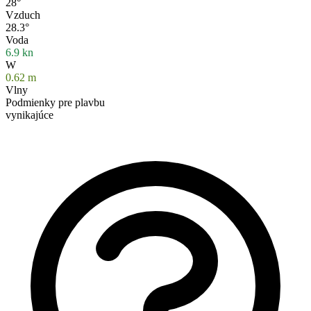
28°
Vzduch
28.3°
Voda
6.9
kn
W
0.62
m
Vlny
Podmienky pre plavbu
vynikajúce