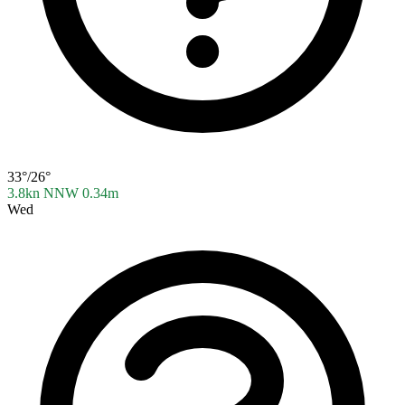
33°/26°
3.8kn NNW
0.34m
Wed