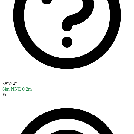
38°/24°
6kn NNE
0.2m
Fri