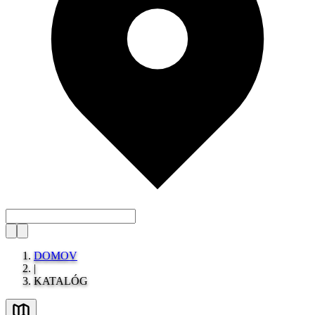
DOMOV
|
KATALÓG