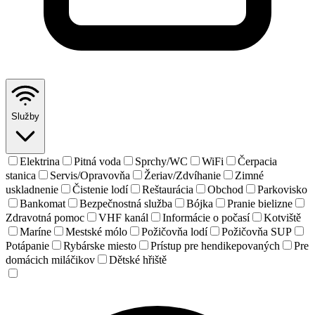
Služby
Elektrina
Pitná voda
Sprchy/WC
WiFi
Čerpacia
stanica
Servis/Opravovňa
Žeriav/Zdvíhanie
Zimné
uskladnenie
Čistenie lodí
Reštaurácia
Obchod
Parkovisko
Bankomat
Bezpečnostná služba
Bójka
Pranie bielizne
Zdravotná pomoc
VHF kanál
Informácie o počasí
Kotviště
Maríne
Mestské mólo
Požičovňa lodí
Požičovňa SUP
Potápanie
Rybárske miesto
Prístup pre hendikepovaných
Pre
domácich miláčikov
Dětské hřiště