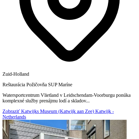
Zuid-Holland
Reštaurácia
Požičovňa SUP
Maríne
Watersportcentrum Vlietland v Leidschendam-Voorburgu ponúka
komplexné služby prenájmu lodí a skladov...
Zobraziť Katwijks Museum (Katwijk aan Zee) Katwijk -
Netherlands