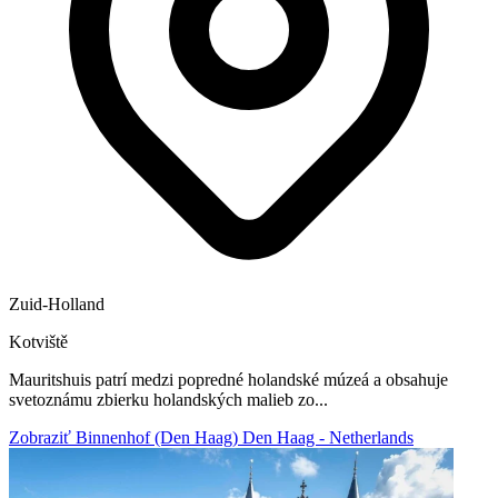
Zuid-Holland
Kotviště
Mauritshuis patrí medzi popredné holandské múzeá a obsahuje
svetoznámu zbierku holandských malieb zo...
Zobraziť Binnenhof (Den Haag) Den Haag - Netherlands