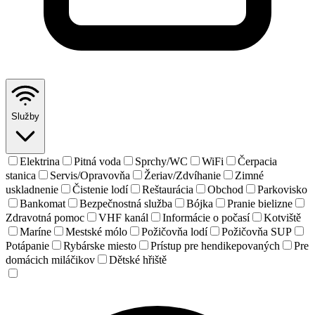
Služby
Elektrina
Pitná voda
Sprchy/WC
WiFi
Čerpacia
stanica
Servis/Opravovňa
Žeriav/Zdvíhanie
Zimné
uskladnenie
Čistenie lodí
Reštaurácia
Obchod
Parkovisko
Bankomat
Bezpečnostná služba
Bójka
Pranie bielizne
Zdravotná pomoc
VHF kanál
Informácie o počasí
Kotviště
Maríne
Mestské mólo
Požičovňa lodí
Požičovňa SUP
Potápanie
Rybárske miesto
Prístup pre hendikepovaných
Pre
domácich miláčikov
Dětské hřiště