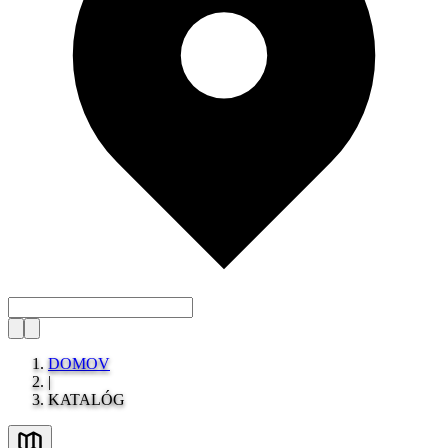
DOMOV
|
KATALÓG