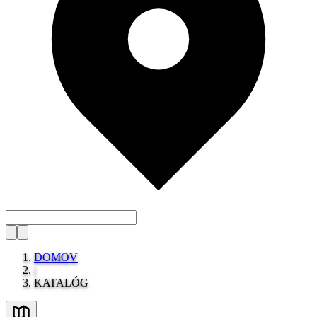
DOMOV
|
KATALÓG