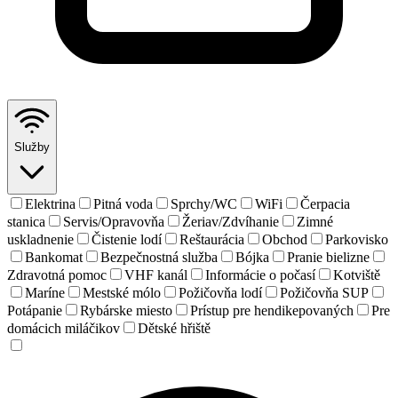
Služby
Elektrina
Pitná voda
Sprchy/WC
WiFi
Čerpacia
stanica
Servis/Opravovňa
Žeriav/Zdvíhanie
Zimné
uskladnenie
Čistenie lodí
Reštaurácia
Obchod
Parkovisko
Bankomat
Bezpečnostná služba
Bójka
Pranie bielizne
Zdravotná pomoc
VHF kanál
Informácie o počasí
Kotviště
Maríne
Mestské mólo
Požičovňa lodí
Požičovňa SUP
Potápanie
Rybárske miesto
Prístup pre hendikepovaných
Pre
domácich miláčikov
Dětské hřiště